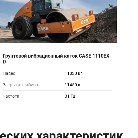
Грунтовой вибрационный каток CASE 1110EX-
D
Навес
11030 кг
Закрытая кабина
11450 кг
Частота
31 Гц
еских характеристик