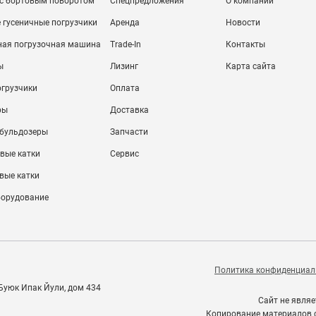
 с бортовым поворотом
Спецпредложения
О компании
 гусеничные погрузчики
Аренда
Новости
ная погрузочная машина
Trade-In
Контакты
ы
Лизинг
Карта сайта
огрузчики
Оплата
ры
Доставка
 бульдозеры
Запчасти
вые катки
Сервис
вые катки
борудование
Политика конфиденциал
 Буюк Ипак Йули, дом 434
Сайт не явля
Копирование материалов с