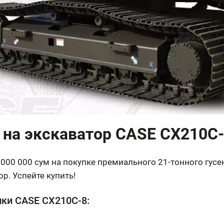
на экскаватор CASE CX210C
000 000 сум на покупке премиального 21-тонного гус
р. Успейте купить!
ики CASE CX210C-8: