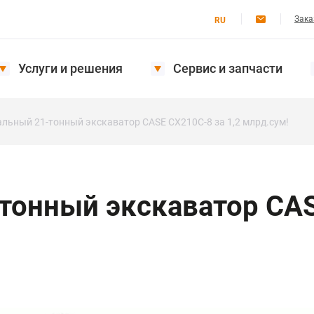
Зака
RU
Услуги и решения
Сервис и запчасти
льный 21-тонный экскаватор CASE CX210C-8 за 1,2 млрд.сум!
онный экскаватор CAS