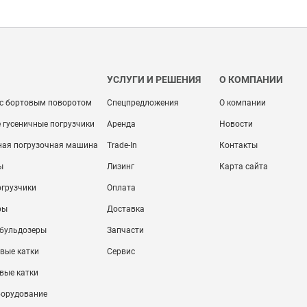
УСЛУГИ И РЕШЕНИЯ
О КОМПАНИИ
 с бортовым поворотом
Спецпредложения
О компании
 гусеничные погрузчики
Аренда
Новости
ная погрузочная машина
Trade-In
Контакты
ы
Лизинг
Карта сайта
огрузчики
Оплата
ры
Доставка
 бульдозеры
Запчасти
вые катки
Сервис
вые катки
борудование